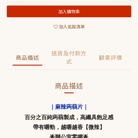
加入購物車
加入追蹤清單
送貨及付款方
商品描述
顧客評價
式
商品描述
｜麻辣蒟蒻片｜
百分之百純蒟蒻製成，高纖具飽足感
帶有嚼勁，越嚼越香【微辣】
🌟辦公室零嘴🌟