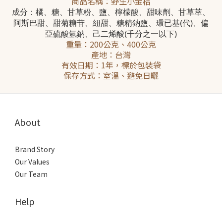
商品名稱：野生小金桔
成分：橘、糖、甘草粉、鹽、檸檬酸、甜味劑、甘草萃、
阿斯巴甜、甜菊糖苷、紐甜、糖精鈉鹽、環已基(代)、偏
亞硫酸氫鈉、己二烯酸(千分之一以下)
重量：200公克、400公克
產地：台灣
有效日期：1年，標於包裝袋
保存方式：室溫、避免日曬
About
Brand Story
Our Values
Our Team
Help